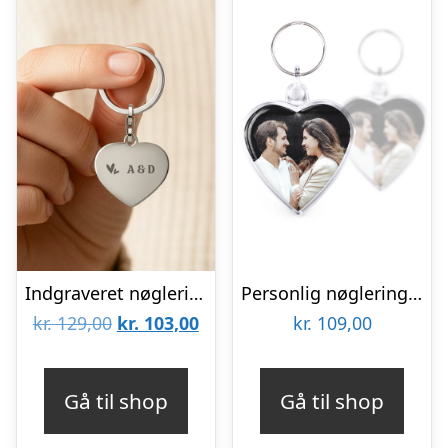
Indgraveret nøglering – Hjerte – Sølv
Personlig nøglering – Hjerte – Dobbeltsidet
Den
Den
kr.
129,00
kr.
103,00
kr.
109,00
oprindelige
aktuelle
pris
pris
Gå til shop
Gå til shop
var:
er: