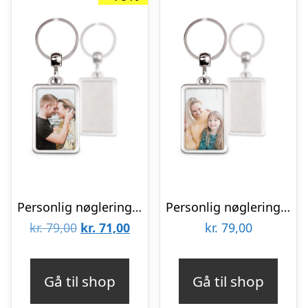
Personlig nøglering – Rektangulær – Rustfrit stål
Personlig nøglering – Mors dag – Rektangulær
Den
Den
kr.
79,00
kr.
71,00
kr.
79,00
oprindelige
aktuelle
pris
pris
Gå til shop
Gå til shop
var:
er: