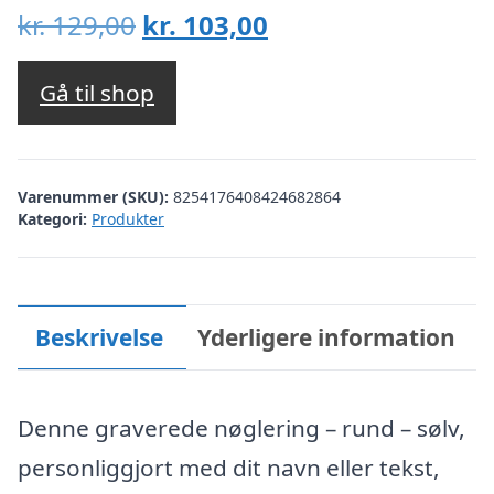
Den
Den
kr.
129,00
kr.
103,00
oprindelige
aktuelle
pris
pris
Gå til shop
var:
er:
kr. 129,00.
kr. 103,00.
Varenummer (SKU):
8254176408424682864
Kategori:
Produkter
Beskrivelse
Yderligere information
Denne graverede nøglering – rund – sølv,
personliggjort med dit navn eller tekst,