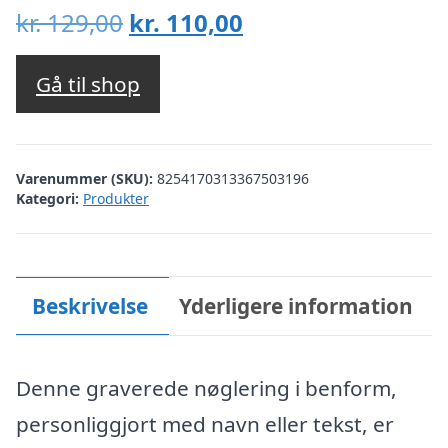
Den
Den
kr.
129,00
kr.
110,00
oprindelige
aktuelle
pris
pris
Gå til shop
var:
er:
kr. 129,00.
kr. 110,00.
Varenummer (SKU):
8254170313367503196
Kategori:
Produkter
Beskrivelse
Yderligere information
Denne graverede nøglering i benform,
personliggjort med navn eller tekst, er