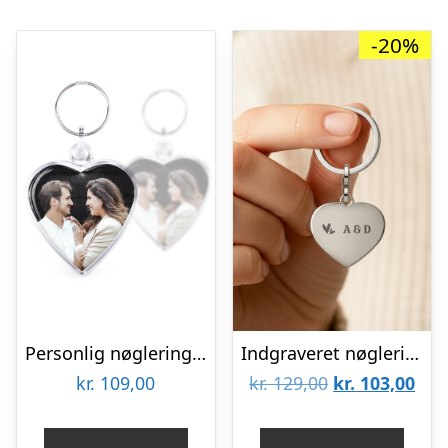
-20%
Personlig nøglering – Hjerte – Dobbeltsidet
Indgraveret nøglering – Hjerte – Sølv
Den
De
kr.
109,00
kr.
129,00
kr.
103,00
oprindelige
aktu
pris
pris